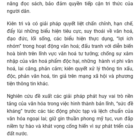
năng đọc sách, bảo đảm quyền tiếp cận tri thức của
người dân.
Kiên trì và có giải pháp quyết liệt chấn chỉnh, hạn chế,
đẩy lùi những biểu hiện tiêu cực, suy thoái về văn hoá,
đạo đức, lối sống, các biểu hiện thực dụng, “lợi ích
nhóm” trong hoạt động văn hoá; đấu tranh với diễn biến
hoà bình trên lĩnh vực văn hoá tư tưởng; chống sự xâm
nhập của văn hoá phẩm độc hại, những hành vi phi văn
hoá, lai căng, phản cảm; kiên quyết xử lý thông tin xấu,
độc, phản văn hoá, tin giả trên mạng xã hội và phương
tiện thông tin khác.
Nghiên cứu đề xuất các giải pháp phát huy vai trò nền
tảng của văn hóa trong việc hình thành bản lĩnh, “sức đề
kháng” trước các tác động phức tạp và lệch chuẩn của
văn hóa ngoại lai; giữ gìn thuần phong mỹ tục, vun đắp
niềm tự hào và khát vọng cống hiến vì sự phát triển của
đất nước.