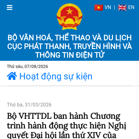
VN
|
EN
BỘ VĂN HOÁ, THỂ THAO VÀ DU LỊCH
CỤC PHÁT THANH, TRUYỀN HÌNH VÀ
THÔNG TIN ĐIỆN TỬ
Thứ sáu, 07/08/2026
Hoạt động sự kiện
Thứ ba, 31/03/2026
Bộ VHTTDL ban hành Chương
trình hành động thực hiện Nghị
quyết Đại hội lần thứ XIV của