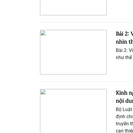
Bài 2:
nhìn t
Bài 2: V
như thế
Kinh n
nội du
Bộ Luật
định chi
truyền 
can thiệ