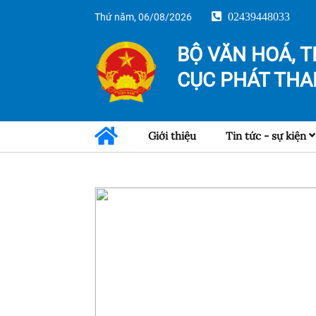
02439448033
Thứ năm, 06/08/2026
BỘ VĂN HOÁ, T
CỤC PHÁT THA
Giới thiệu
Tin tức - sự kiện