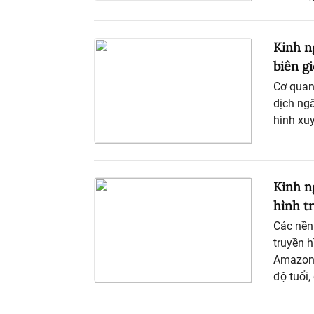
Kinh n
biên g
Cơ quan
dịch ng
hình xuy
Kinh n
hình t
Các nền 
truyền h
Amazon 
độ tuổi,
về đạo 
nội dun