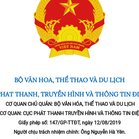
BỘ VĂN HÓA, THỂ THAO VÀ DU LỊCH
HÁT THANH, TRUYỀN HÌNH VÀ THÔNG TIN Đ
CƠ QUAN CHỦ QUẢN:
BỘ VĂN HÓA, THỂ THAO VÀ DU LỊCH
 CƠ QUAN:
CỤC PHÁT THANH TRUYỀN HÌNH VÀ THÔNG TIN ĐI
Giấy phép số: 147/GP-TTĐT, ngày 12/08/2019
Người chịu trách nhiệm chính:
Ông Nguyễn Hà Yên.