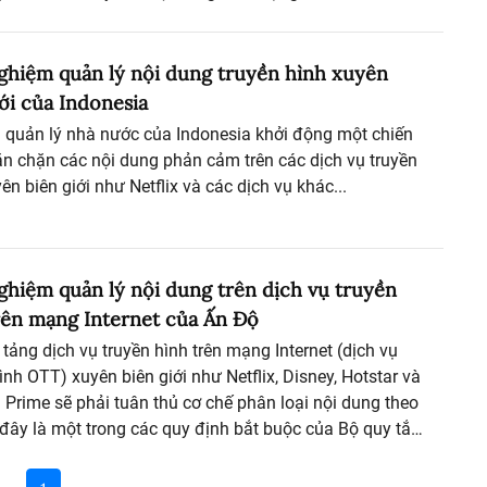
ghiệm quản lý nội dung truyền hình xuyên
iới của Indonesia
 quản lý nhà nước của Indonesia khởi động một chiến
ăn chặn các nội dung phản cảm trên các dịch vụ truyền
ên biên giới như Netflix và các dịch vụ khác...
ghiệm quản lý nội dung trên dịch vụ truyền
rên mạng Internet của Ấn Độ
tảng dịch vụ truyền hình trên mạng Internet (dịch vụ
ình OTT) xuyên biên giới như Netflix, Disney, Hotstar và
Prime sẽ phải tuân thủ cơ chế phân loại nội dung theo
 đây là một trong các quy định bắt buộc của Bộ quy tắc
đức áp dụng đối với các hoạt động sản xuất, cung cấp
g trên mạng Internet cho người dân Ấn Độ