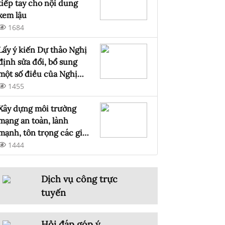
tiếp tay cho nội dung
xem lậu
1684
Lấy ý kiến Dự thảo Nghị
định sửa đổi, bổ sung
một số điều của Nghị
định số 147/2024/NĐ-
1455
CP ngày 09 tháng 11 năm
Xây dựng môi trường
2024 của Chính phủ
mạng an toàn, lành
quản lý, cung cấp, sử
mạnh, tôn trọng các giá
dụng dịch vụ Internet và
trị văn hóa Việt Nam
1444
thông tin trên mạng
Dịch vụ công trực
tuyến
Hỏi đáp góp ý