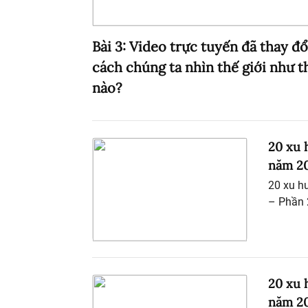
Bài 3: Video trực tuyến đã thay đổ
cách chúng ta nhìn thế giới như t
nào?
20 xu 
năm 20
20 xu h
– Phần 
20 xu 
năm 20