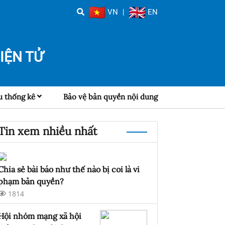
VN
|
EN
IỆN TỬ
u thống kê
Bảo vệ bản quyền nội dung
Tin xem nhiều nhất
Chia sẻ bài báo như thế nào bị coi là vi
phạm bản quyền?
1814
Hội nhóm mạng xã hội