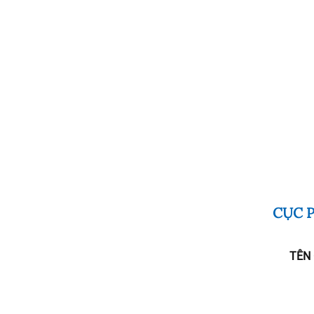
CỤC P
TÊN