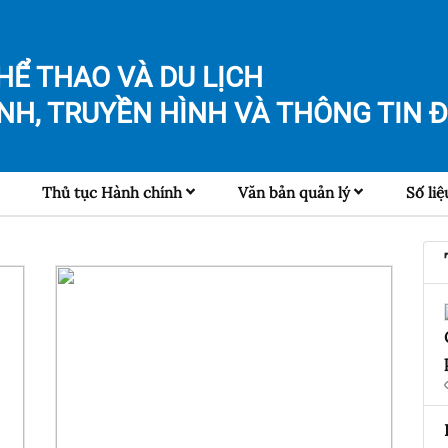
HỂ THAO VÀ DU LỊCH
NH, TRUYỀN HÌNH VÀ
THÔNG TIN Đ
Thủ tục Hành chính
Văn bản quản lý
Số liệ