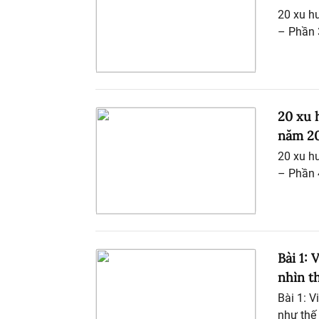
20 xu h
– Phần 
20 xu 
năm 20
20 xu h
– Phần 
Bài 1:
nhìn t
Bài 1: V
như thế