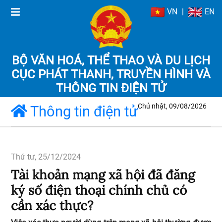
VN
|
EN
BỘ VĂN HOÁ, THỂ THAO VÀ DU LỊCH
CỤC PHÁT THANH, TRUYỀN HÌNH VÀ
THÔNG TIN ĐIỆN TỬ
Chủ nhật, 09/08/2026
Thông tin điện tử
Thứ tư, 25/12/2024
Tài khoản mạng xã hội đã đăng
ký số điện thoại chính chủ có
cần xác thực?