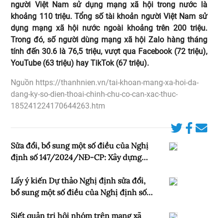
người Việt Nam sử dụng mạng xã hội trong nước là
khoảng 110 triệu. Tổng số tài khoản người Việt Nam sử
dụng mạng xã hội nước ngoài khoảng trên 200 triệu.
Trong đó, số người dùng mạng xã hội Zalo hàng tháng
tính đến 30.6 là 76,5 triệu, vượt qua Facebook (72 triệu),
YouTube (63 triệu) hay TikTok (67 triệu).
Nguồn https://thanhnien.vn/tai-khoan-mang-xa-hoi-da-
dang-ky-so-dien-thoai-chinh-chu-co-can-xac-thuc-
185241224170644263.htm
Sửa đổi, bổ sung một số điều của Nghị
định số 147/2024/NĐ-CP: Xây dựng
một khuôn khổ pháp lý số hiện đại,
minh bạch, ổn định
Lấy ý kiến Dự thảo Nghị định sửa đổi,
bổ sung một số điều của Nghị định số
147/2024/NĐ-CP ngày 09 tháng 11 năm
2024 của Chính phủ quản lý, cung cấp,
Siết quản trị hội nhóm trên mạng xã