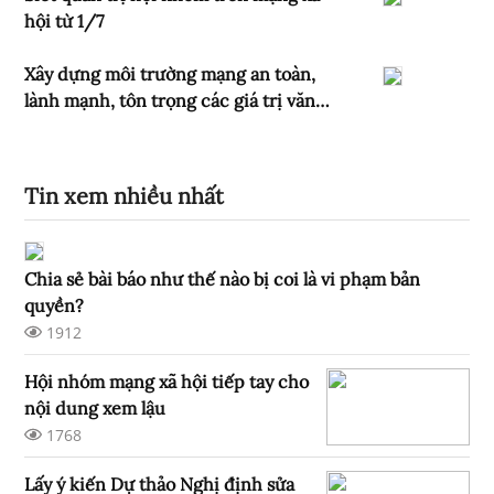
sử dụng dịch vụ Internet và thông tin
hội từ 1/7
trên mạng
Xây dựng môi trường mạng an toàn,
lành mạnh, tôn trọng các giá trị văn
hóa Việt Nam
Tin xem nhiều nhất
Chia sẻ bài báo như thế nào bị coi là vi phạm bản
quyền?
1912
Hội nhóm mạng xã hội tiếp tay cho
nội dung xem lậu
1768
Lấy ý kiến Dự thảo Nghị định sửa