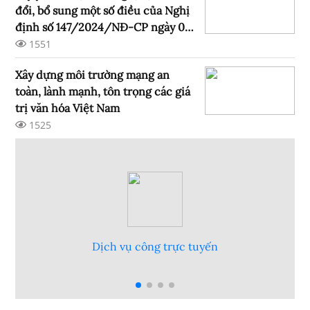
đổi, bổ sung một số điều của Nghị
định số 147/2024/NĐ-CP ngày 09
tháng 11 năm 2024 của Chính phủ
1551
quản lý, cung cấp, sử dụng dịch vụ
Xây dựng môi trường mạng an
Internet và thông tin trên mạng
toàn, lành mạnh, tôn trọng các giá
trị văn hóa Việt Nam
1525
Hỏi đáp góp ý