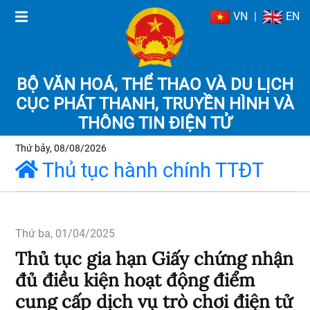
VN
|
EN
BỘ VĂN HOÁ, THỂ THAO VÀ DU LỊCH
CỤC PHÁT THANH, TRUYỀN HÌNH VÀ
THÔNG TIN ĐIỆN TỬ
Thứ bảy, 08/08/2026
Thủ tục hành chính TTĐT
Thứ ba, 01/04/2025
Thủ tục gia hạn Giấy chứng nhận
đủ điều kiện hoạt động điểm
cung cấp dịch vụ trò chơi điện tử