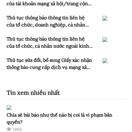
của tài khoản mạng xã hội/trang cộng
đồng/kênh nội dung/nhóm cộng
đồng của cơ quan báo chí
Thủ tục thông báo thông tin liên hệ
của tổ chức, doanh nghiệp, cá nhân
nước ngoài cung cấp thông tin xuyên
biên giới vào Việt Nam
Thủ tục thông báo thông tin liên hệ
của tổ chức, cá nhân nước ngoài kinh
doanh dịch vụ quảng cáo xuyên biên
giới tại Việt Nam
Thủ tục sửa đổi, bổ sung Giấy xác nhận
thông báo cung cấp dịch vụ mạng xã
hội
Tin xem nhiều nhất
Chia sẻ bài báo như thế nào bị coi là vi phạm bản
quyền?
1860