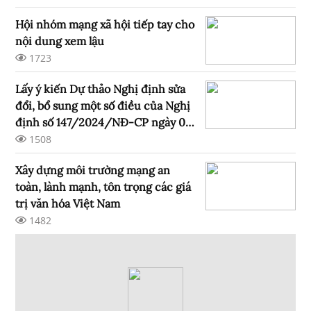
Hội nhóm mạng xã hội tiếp tay cho
nội dung xem lậu
1723
Lấy ý kiến Dự thảo Nghị định sửa
đổi, bổ sung một số điều của Nghị
định số 147/2024/NĐ-CP ngày 09
tháng 11 năm 2024 của Chính phủ
1508
quản lý, cung cấp, sử dụng dịch vụ
Xây dựng môi trường mạng an
Internet và thông tin trên mạng
toàn, lành mạnh, tôn trọng các giá
trị văn hóa Việt Nam
1482