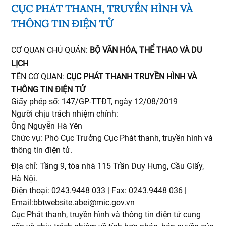
CỤC PHÁT THANH, TRUYỀN HÌNH VÀ
THÔNG TIN ĐIỆN TỬ
CƠ QUAN CHỦ QUẢN:
BỘ VĂN HÓA, THỂ THAO VÀ DU
LỊCH
TÊN CƠ QUAN:
CỤC PHÁT THANH TRUYỀN HÌNH VÀ
THÔNG TIN ĐIỆN TỬ
Giấy phép số: 147/GP-TTĐT, ngày 12/08/2019
Người chịu trách nhiệm chính:
Ông Nguyễn Hà Yên
Chức vụ: Phó Cục Trưởng Cục Phát thanh, truyền hình và
thông tin điện tử.
Địa chỉ: Tầng 9, tòa nhà 115 Trần Duy Hưng, Cầu Giấy,
Hà Nội.
Điện thoại: 0243.9448 033 | Fax: 0243.9448 036 |
Email:bbtwebsite.abei@mic.gov.vn
Cục Phát thanh, truyền hình và thông tin điện tử cung