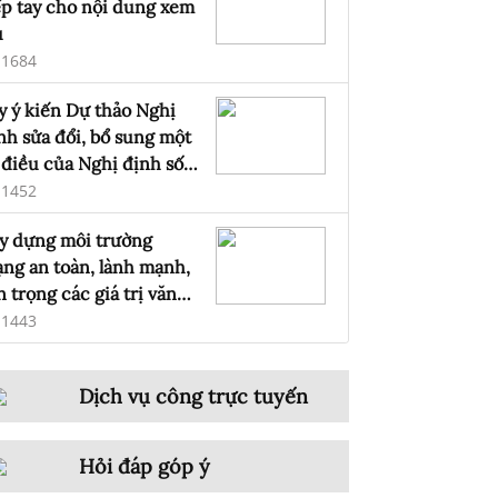
ếp tay cho nội dung xem
u
1684
y ý kiến Dự thảo Nghị
nh sửa đổi, bổ sung một
 điều của Nghị định số
7/2024/NĐ-CP ngày 09
1452
áng 11 năm 2024 của
y dựng môi trường
ính phủ quản lý, cung
ng an toàn, lành mạnh,
p, sử dụng dịch vụ
n trọng các giá trị văn
ternet và thông tin trên
a Việt Nam
1443
ạng
Dịch vụ công trực tuyến
Hỏi đáp góp ý