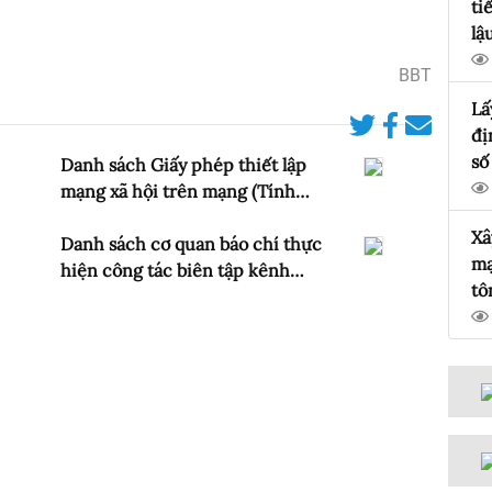
ti
lậ
BBT
Lấ
đị
số
Danh sách Giấy phép thiết lập
14
mạng xã hội trên mạng (Tính
th
đến 31/8/2025)
Xâ
Ch
Danh sách cơ quan báo chí thực
mạ
cấ
hiện công tác biên tập kênh
tô
In
chương trình nước ngoài trên
hó
m
dịch vụ PTTH trả tiền (Tính đến
tháng 8/2025)