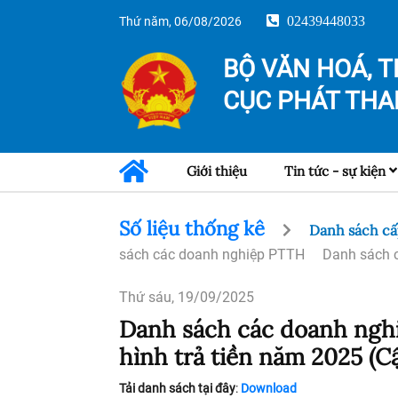
02439448033
Thứ năm, 06/08/2026
BỘ VĂN HOÁ, T
CỤC PHÁT THA
Giới thiệu
Tin tức - sự kiện
Số liệu thống kê
Danh sách c
sách các doanh nghiệp PTTH
Danh sách 
Thứ sáu, 19/09/2025
Danh sách các doanh nghi
hình trả tiền năm 2025 (
Tải danh sách tại đây
:
Download