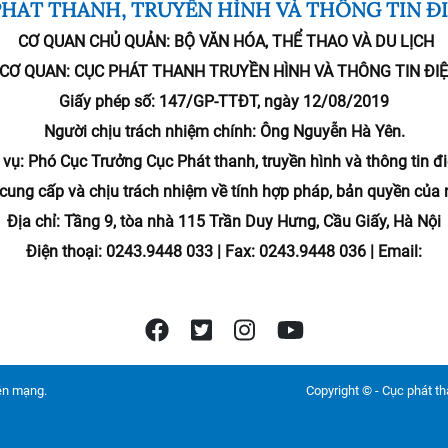
HÁT THANH, TRUYỀN HÌNH VÀ THÔNG TIN Đ
CƠ QUAN CHỦ QUẢN:
BỘ VĂN HÓA, THỂ THAO VÀ DU LỊCH
 CƠ QUAN:
CỤC PHÁT THANH TRUYỀN HÌNH VÀ THÔNG TIN ĐI
Giấy phép số: 147/GP-TTĐT, ngày 12/08/2019
Người chịu trách nhiệm chính:
Ông Nguyễn Hà Yên.
vụ: Phó Cục Trưởng Cục Phát thanh, truyền hình và thông tin đi
ử cung cấp và chịu trách nhiệm về tính hợp pháp, bản quyền của 
Địa chỉ: Tầng 9, tòa nhà 115 Trần Duy Hưng, Cầu Giấy, Hà Nội
Điện thoại: 0243.9448 033 | Fax: 0243.9448 036 | Email:
rên mạng.
Copyright © - Cục phát tha