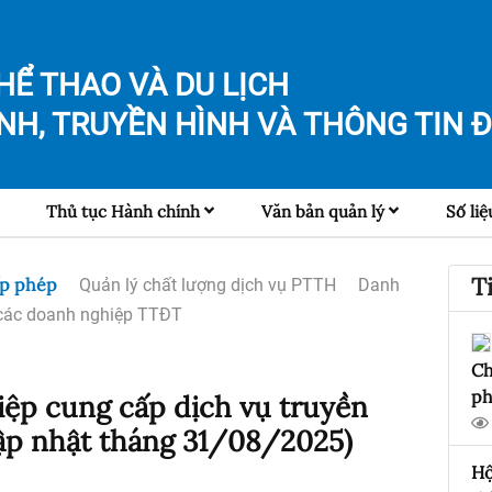
HỂ THAO VÀ DU LỊCH
NH, TRUYỀN HÌNH VÀ
THÔNG TIN Đ
Thủ tục Hành chính
Văn bản quản lý
Số liệ
T
ấp phép
Quản lý chất lượng dịch vụ PTTH
Danh
các doanh nghiệp TTĐT
Ch
ph
ệp cung cấp dịch vụ truyền
Cập nhật tháng 31/08/2025)
Hộ