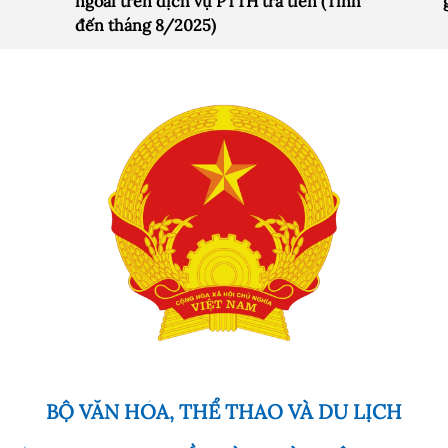
ngoài trên dịch vụ PTTH trả tiền (Tính
đến tháng 8/2025)
BỘ VĂN HÓA, THỂ THAO VÀ DU LỊCH