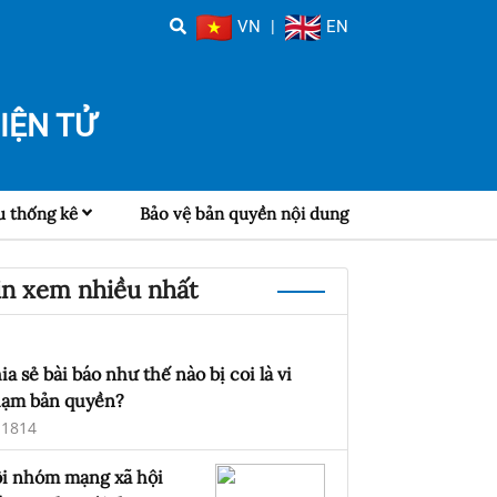
VN
|
EN
IỆN TỬ
u thống kê
Bảo vệ bản quyền nội dung
in xem nhiều nhất
ia sẻ bài báo như thế nào bị coi là vi
ạm bản quyền?
1814
i nhóm mạng xã hội