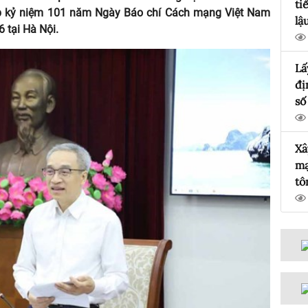
ti
dịp kỷ niệm 101 năm Ngày Báo chí Cách mạng Việt Nam
lậ
6 tại Hà Nội.
Lấ
đị
số
14
th
Xâ
Ch
mạ
cấ
tô
In
hó
m