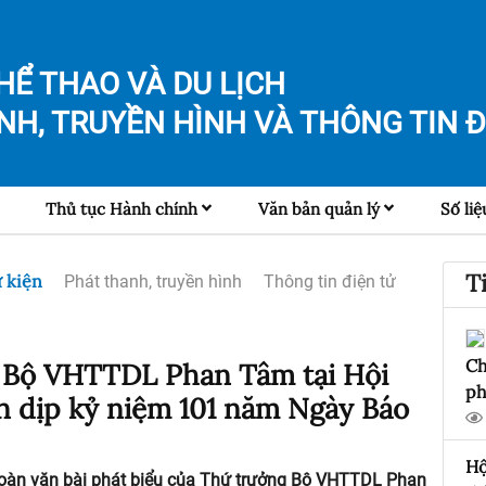
HỂ THAO VÀ DU LỊCH
NH, TRUYỀN HÌNH VÀ
THÔNG TIN Đ
Thủ tục Hành chính
Văn bản quản lý
Số liệ
T
 kiện
Phát thanh, truyền hình
Thông tin điện tử
Ch
g Bộ VHTTDL Phan Tâm tại Hội
ph
ân dịp kỷ niệm 101 năm Ngày Báo
Hộ
u toàn văn bài phát biểu của Thứ trưởng Bộ VHTTDL Phan