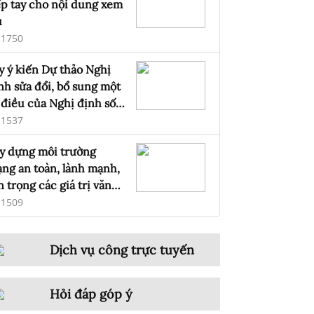
ếp tay cho nội dung xem
u
1750
y ý kiến Dự thảo Nghị
nh sửa đổi, bổ sung một
 điều của Nghị định số
7/2024/NĐ-CP ngày 09
1537
áng 11 năm 2024 của
y dựng môi trường
ính phủ quản lý, cung
ng an toàn, lành mạnh,
p, sử dụng dịch vụ
n trọng các giá trị văn
ternet và thông tin trên
a Việt Nam
1509
ạng
Dịch vụ công trực tuyến
Hỏi đáp góp ý