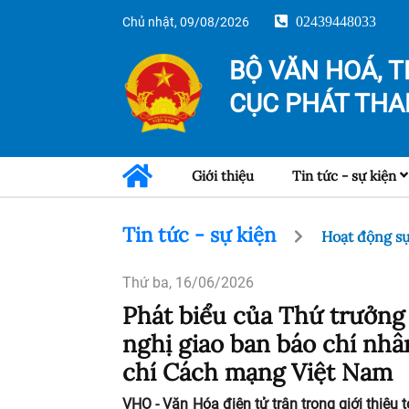
02439448033
Chủ nhật, 09/08/2026
BỘ VĂN HOÁ, T
CỤC PHÁT THA
Giới thiệu
Tin tức - sự kiện
Tin tức - sự kiện
Hoạt động sự
Thứ ba, 16/06/2026
Phát biểu của Thứ trưởn
nghị giao ban báo chí nh
chí Cách mạng Việt Nam
VHO - Văn Hóa điện tử trân trọng giới thiệ