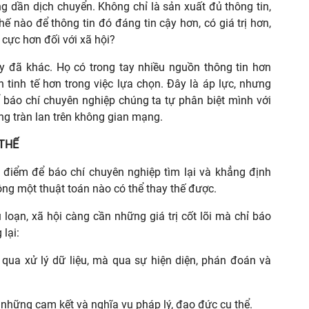
ng dần dịch chuyển. Không chỉ là sản xuất đủ thông tin,
ế nào để thông tin đó đáng tin cậy hơn, có giá trị hơn,
 cực hơn đối với xã hội?
 đã khác. Họ có trong tay nhiều nguồn thông tin hơn
ên tinh tế hơn trong việc lựa chọn. Đây là áp lực, nhưng
ể báo chí chuyên nghiệp chúng ta tự phân biệt mình với
g tràn lan trên không gian mạng.
 THẾ
i điểm để báo chí chuyên nghiệp tìm lại và khẳng định
ông một thuật toán nào có thể thay thế được.
loạn, xã hội càng cần những giá trị cốt lõi mà chỉ báo
lại:
qua xử lý dữ liệu, mà qua sự hiện diện, phán đoán và
 những cam kết và nghĩa vụ pháp lý, đạo đức cụ thể.