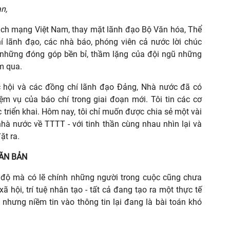
n,
ch mạng Việt Nam, thay mặt lãnh đạo Bộ Văn hóa, Thể
chí lãnh đạo, các nhà báo, phóng viên cả nước lời chúc
ớc những đóng góp bền bỉ, thầm lặng của đội ngũ những
m qua.
ốc hội và các đồng chí lãnh đạo Đảng, Nhà nước đã có
m vụ của báo chí trong giai đoạn mới. Tôi tin các cơ
triển khai. Hôm nay, tôi chỉ muốn được chia sẻ một vài
hà nước về TTTT - với tinh thần cùng nhau nhìn lại và
ặt ra.
CĂN BẢN
c độ mà có lẽ chính những người trong cuộc cũng chưa
 hội, trí tuệ nhân tạo - tất cả đang tạo ra một thực tế
 nhưng niềm tin vào thông tin lại đang là bài toán khó