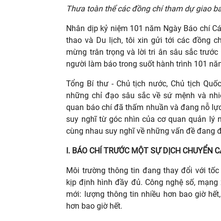
Thưa toàn thể các đồng chí tham dự giao ba
Nhân dịp kỷ niệm 101 năm Ngày Báo chí Cá
thao và Du lịch, tôi xin gửi tới các đồng 
mừng trân trọng và lời tri ân sâu sắc trư
người làm báo trong suốt hành trình 101 nă
Tổng Bí thư - Chủ tịch nước, Chủ tịch Qu
những chỉ đạo sâu sắc về sứ mệnh và nhiệ
quan báo chí đã thấm nhuần và đang nỗ lực 
suy nghĩ từ góc nhìn của cơ quan quản lý n
cùng nhau suy nghĩ về những vấn đề đang đ
I. BÁO CHÍ TRƯỚC MỘT SỰ DỊCH CHUYỂN 
Môi trường thông tin đang thay đổi với tố
kịp định hình đầy đủ. Công nghệ số, mạng xã
mới: lượng thông tin nhiều hơn bao giờ hết,
hơn bao giờ hết.