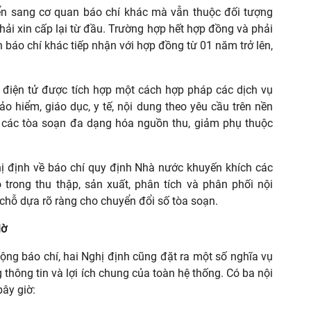
n sang cơ quan báo chí khác mà vẫn thuộc đối tượng
hải xin cấp lại từ đầu. Trường hợp hết hợp đồng và phải
n báo chí khác tiếp nhận với hợp đồng từ 01 năm trở lên,
í điện tử được tích hợp một cách hợp pháp các dịch vụ
ảo hiểm, giáo dục, y tế, nội dung theo yêu cầu trên nền
ể các tòa soạn đa dạng hóa nguồn thu, giảm phụ thuộc
ghị định về báo chí quy định Nhà nước khuyến khích các
 trong thu thập, sản xuất, phân tích và phân phối nội
o chỗ dựa rõ ràng cho chuyển đổi số tòa soạn.
iờ
ng báo chí, hai Nghị định cũng đặt ra một số nghĩa vụ
 thông tin và lợi ích chung của toàn hệ thống. Có ba nội
bây giờ: