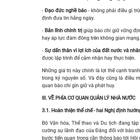
-
Đạo đức nghề báo
- không phải điều gì tr
định đưa tin hằng ngày.
-
Bản lĩnh chính trị
giúp báo chí giữ vững đị
hay áp lực đám đông trên không gian mạng
-
Sự dấn thân vì lợi ích của đất nước và nhâ
được lập trình để cảm nhận hay thực hiện.
Những giá trị này chính là lợi thế cạnh tr
trong kỷ nguyên số. Và đây cũng là điều 
quan báo chí gìn giữ và phát huy.
III. VỀ PHÍA CƠ QUAN QUẢN LÝ NHÀ NƯỚC
3.1. Hoàn thiện thể chế - hai Nghị định hướn
Bộ Văn hóa, Thể thao và Du lịch đang tập t
cường sự lãnh đạo của Đảng đối với báo chí,
bước tiến quan trọng cần thông báo tới Hội 