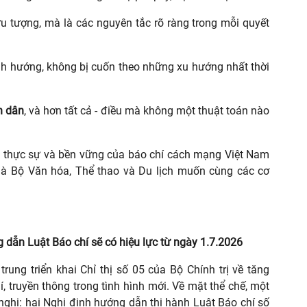
ừu tượng, mà là các nguyên tắc rõ ràng trong mỗi quyết
nh hướng, không bị cuốn theo những xu hướng nhất thời
.
n dân
, và hơn tất cả - điều mà không một thuật toán nào
anh thực sự và bền vững của báo chí cách mạng Việt Nam
mà Bộ Văn hóa, Thể thao và Du lịch muốn cùng các cơ
g dẫn Luật Báo chí sẽ có hiệu lực từ ngày 1.7.2026
rung triển khai Chỉ thị số 05 của Bộ Chính trị về tăng
 truyền thông trong tình hình mới. Về mặt thể chế, một
nghị: hai Nghị định hướng dẫn thi hành Luật Báo chí số