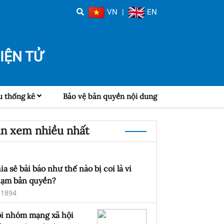
VN
|
EN
IỆN TỬ
u thống kê
Bảo vệ bản quyền nội dung
in xem nhiều nhất
ia sẻ bài báo như thế nào bị coi là vi
ạm bản quyền?
1894
i nhóm mạng xã hội