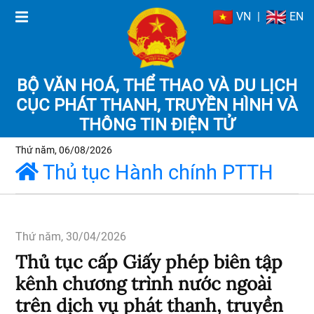
VN
|
EN
BỘ VĂN HOÁ, THỂ THAO VÀ DU LỊCH
CỤC PHÁT THANH, TRUYỀN HÌNH VÀ
THÔNG TIN ĐIỆN TỬ
Thứ năm, 06/08/2026
Thủ tục Hành chính PTTH
Thứ năm, 30/04/2026
Thủ tục cấp Giấy phép biên tập
kênh chương trình nước ngoài
trên dịch vụ phát thanh, truyền