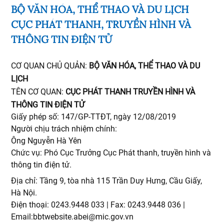
BỘ VĂN HÓA, THỂ THAO VÀ DU LỊCH
CỤC PHÁT THANH, TRUYỀN HÌNH VÀ
THÔNG TIN ĐIỆN TỬ
CƠ QUAN CHỦ QUẢN:
BỘ VĂN HÓA, THỂ THAO VÀ DU
LỊCH
TÊN CƠ QUAN:
CỤC PHÁT THANH TRUYỀN HÌNH VÀ
THÔNG TIN ĐIỆN TỬ
Giấy phép số: 147/GP-TTĐT, ngày 12/08/2019
Người chịu trách nhiệm chính:
Ông Nguyễn Hà Yên
Chức vụ: Phó Cục Trưởng Cục Phát thanh, truyền hình và
thông tin điện tử.
Địa chỉ: Tầng 9, tòa nhà 115 Trần Duy Hưng, Cầu Giấy,
Hà Nội.
Điện thoại: 0243.9448 033 | Fax: 0243.9448 036 |
Email:bbtwebsite.abei@mic.gov.vn