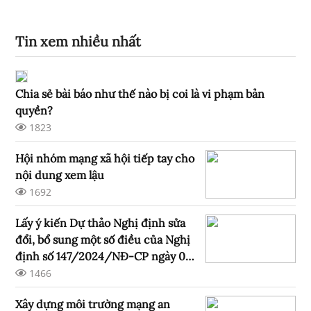
Tin xem nhiều nhất
Chia sẻ bài báo như thế nào bị coi là vi phạm bản
quyền?
1823
Hội nhóm mạng xã hội tiếp tay cho
nội dung xem lậu
1692
Lấy ý kiến Dự thảo Nghị định sửa
đổi, bổ sung một số điều của Nghị
định số 147/2024/NĐ-CP ngày 09
tháng 11 năm 2024 của Chính phủ
1466
quản lý, cung cấp, sử dụng dịch vụ
Xây dựng môi trường mạng an
Internet và thông tin trên mạng