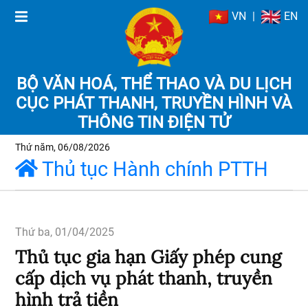
VN
|
EN
BỘ VĂN HOÁ, THỂ THAO VÀ DU LỊCH
CỤC PHÁT THANH, TRUYỀN HÌNH VÀ
THÔNG TIN ĐIỆN TỬ
Thứ năm, 06/08/2026
Thủ tục Hành chính PTTH
Thứ ba, 01/04/2025
Thủ tục gia hạn Giấy phép cung
cấp dịch vụ phát thanh, truyền
hình trả tiền