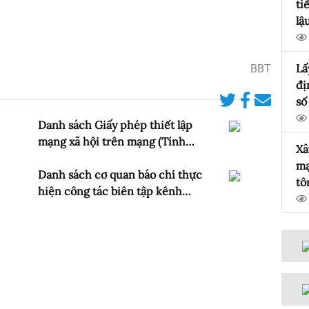
ti
lậ
Lấ
BBT
đị
số
14
Danh sách Giấy phép thiết lập
th
mạng xã hội trên mạng (Tính
Xâ
Ch
đến 31/8/2025)
mạ
cấ
Danh sách cơ quan báo chí thực
tô
In
hiện công tác biên tập kênh
hó
m
chương trình nước ngoài trên
dịch vụ PTTH trả tiền (Tính đến
tháng 8/2025)