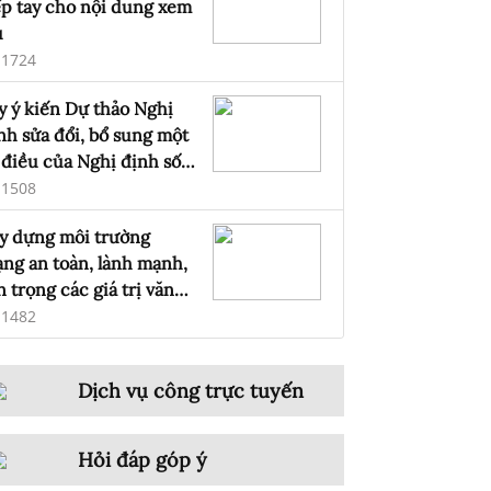
ếp tay cho nội dung xem
u
1724
y ý kiến Dự thảo Nghị
nh sửa đổi, bổ sung một
 điều của Nghị định số
7/2024/NĐ-CP ngày 09
1508
áng 11 năm 2024 của
y dựng môi trường
ính phủ quản lý, cung
ng an toàn, lành mạnh,
p, sử dụng dịch vụ
n trọng các giá trị văn
ternet và thông tin trên
a Việt Nam
1482
ạng
Dịch vụ công trực tuyến
Hỏi đáp góp ý