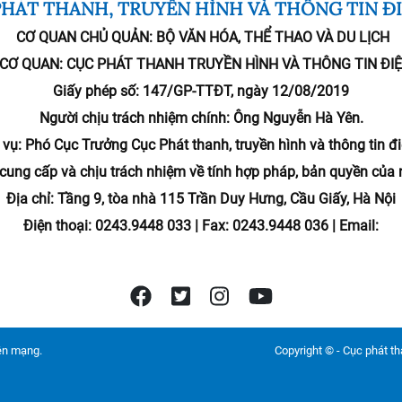
HÁT THANH, TRUYỀN HÌNH VÀ THÔNG TIN Đ
CƠ QUAN CHỦ QUẢN:
BỘ VĂN HÓA, THỂ THAO VÀ DU LỊCH
 CƠ QUAN:
CỤC PHÁT THANH TRUYỀN HÌNH VÀ THÔNG TIN ĐI
Giấy phép số: 147/GP-TTĐT, ngày 12/08/2019
Người chịu trách nhiệm chính:
Ông Nguyễn Hà Yên.
vụ: Phó Cục Trưởng Cục Phát thanh, truyền hình và thông tin đi
ử cung cấp và chịu trách nhiệm về tính hợp pháp, bản quyền của 
Địa chỉ: Tầng 9, tòa nhà 115 Trần Duy Hưng, Cầu Giấy, Hà Nội
Điện thoại: 0243.9448 033 | Fax: 0243.9448 036 | Email:
rên mạng.
Copyright © - Cục phát tha