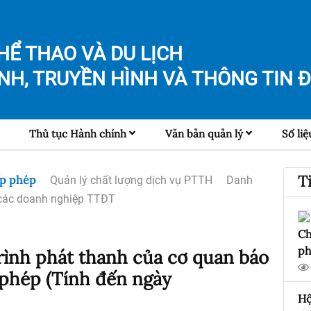
HỂ THAO VÀ DU LỊCH
NH, TRUYỀN HÌNH VÀ
THÔNG TIN Đ
Thủ tục Hành chính
Văn bản quản lý
Số liệ
T
ấp phép
Quản lý chất lượng dịch vụ PTTH
Danh
các doanh nghiệp TTĐT
Ch
ph
ình phát thanh của cơ quan báo
phép (Tính đến ngày
Hộ