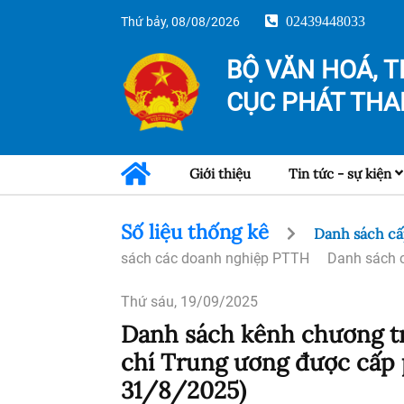
02439448033
Thứ bảy, 08/08/2026
BỘ VĂN HOÁ, T
CỤC PHÁT THA
Giới thiệu
Tin tức - sự kiện
Số liệu thống kê
Danh sách c
sách các doanh nghiệp PTTH
Danh sách 
Thứ sáu, 19/09/2025
Danh sách kênh chương tr
chí Trung ương được cấp 
31/8/2025)