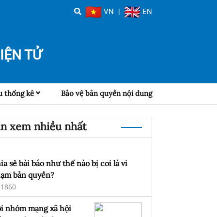
VN
|
EN
IỆN TỬ
u thống kê
Bảo vệ bản quyền nội dung
in xem nhiều nhất
ia sẻ bài báo như thế nào bị coi là vi
ạm bản quyền?
1860
i nhóm mạng xã hội