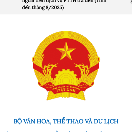
ngoài trên dịch vụ PTTH trả tiền (Tính
đến tháng 8/2025)
BỘ VĂN HÓA, THỂ THAO VÀ DU LỊCH